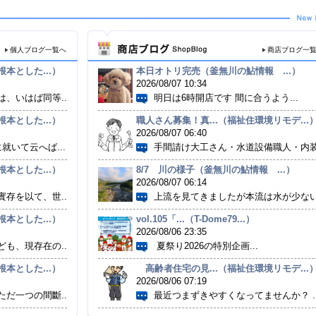
個人ブログ一覧へ
商店ブログ一
本とした...）
本日オトリ完売（釜無川の鮎情報 ...）
2026/08/07 10:34
、いはば同等...
明日は6時開店です 間に合うよう...
本とした...）
職人さん募集！真...（福祉住環境リモデ...
2026/08/07 06:40
就いて云へば...
手間請け大工さん・水道設備職人・内装.
本とした...）
8/7 川の様子（釜無川の鮎情報 ...）
2026/08/07 06:14
存を以て、世...
上流を見てきましたが本流は水が少ない.
本とした...）
vol.105「...（T-Dome79...）
2026/08/06 23:35
も、現存在の...
夏祭り2026の特別企画...
本とした...）
高齢者住宅の見...（福祉住環境リモデ...
2026/08/06 07:19
だ一つの間斷...
最近つまずきやすくなってませんか？ ..