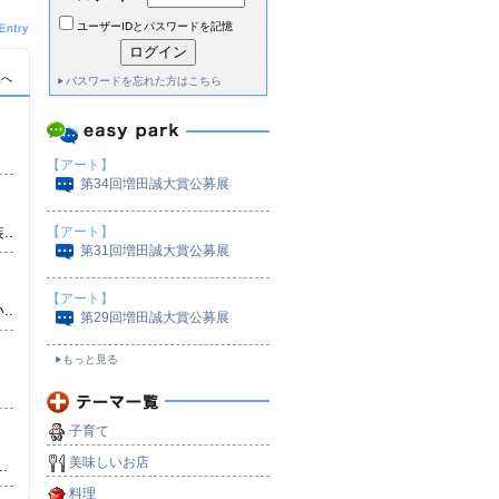
ユーザーIDとパスワードを記憶
覧へ
パスワードを忘れた方はこちら
【アート】
第34回増田誠大賞公募展
）
..
【アート】
第31回増田誠大賞公募展
【アート】
..
第29回増田誠大賞公募展
もっと見る
）
子育て
美味しいお店
.
料理