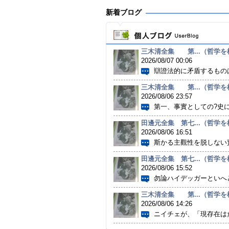
新着ブログ
三木清全集 第...（哲学を根
2026/08/07 00:06
辯證法的に矛盾するものは
三木清全集 第...（哲学を根
2026/08/06 23:57
第一、事實としての?史に
田邊元全集 第七...（哲学を根
2026/08/06 16:51
斯かる主觀性を脱しない實
田邊元全集 第七...（哲学を根
2026/08/06 15:52
勿論ハイデッガーといへど
三木清全集 第...（哲学を根
2026/08/06 14:26
ニイチェが、「現存在はた