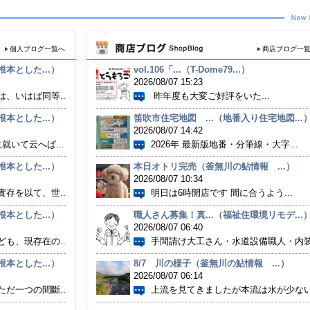
個人ブログ一覧へ
商店ブログ一
本とした...）
vol.106「...（T-Dome79...）
2026/08/07 15:23
、いはば同等...
昨年度も大変ご好評をいた...
本とした...）
笛吹市住宅地図 ...（地番入り住宅地図...
2026/08/07 14:42
就いて云へば...
2026年 最新版地番・分筆線・大字...
本とした...）
本日オトリ完売（釜無川の鮎情報 ...）
2026/08/07 10:34
存を以て、世...
明日は6時開店です 間に合うよう...
本とした...）
職人さん募集！真...（福祉住環境リモデ...
2026/08/07 06:40
も、現存在の...
手間請け大工さん・水道設備職人・内装.
本とした...）
8/7 川の様子（釜無川の鮎情報 ...）
2026/08/07 06:14
だ一つの間斷...
上流を見てきましたが本流は水が少ない.