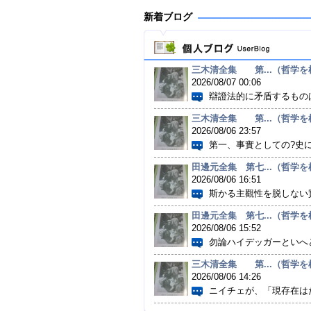
新着ブログ
三木清全集 第...（哲学を根
2026/08/07 00:06
辯證法的に矛盾するものは
三木清全集 第...（哲学を根
2026/08/06 23:57
第一、事實としての?史に
田邊元全集 第七...（哲学を根
2026/08/06 16:51
斯かる主觀性を脱しない實
田邊元全集 第七...（哲学を根
2026/08/06 15:52
勿論ハイデッガーといへど
三木清全集 第...（哲学を根
2026/08/06 14:26
ニイチェが、「現存在はた