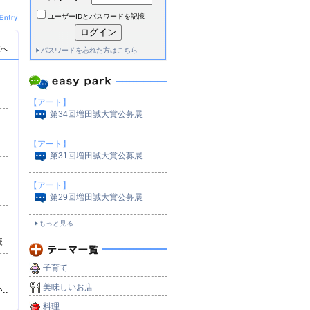
ユーザーIDとパスワードを記憶
覧へ
パスワードを忘れた方はこちら
【アート】
第34回増田誠大賞公募展
）
【アート】
第31回増田誠大賞公募展
【アート】
第29回増田誠大賞公募展
）
もっと見る
..
子育て
美味しいお店
..
料理