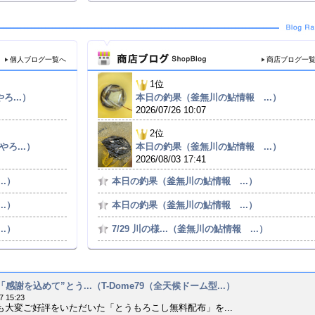
個人ブログ一覧へ
商店ブログ一
1位
ろ...）
本日の釣果（釜無川の鮎情報 ...）
2026/07/26 10:07
2位
やろ...）
本日の釣果（釜無川の鮎情報 ...）
2026/08/03 17:41
..）
本日の釣果（釜無川の鮎情報 ...）
..）
本日の釣果（釜無川の鮎情報 ...）
..）
7/29 川の様...（釜無川の鮎情報 ...）
06「感謝を込めて”とう...（T-Dome79（全天候ドーム型...）
7 15:23
大変ご好評をいただいた「とうもろこし無料配布」を...