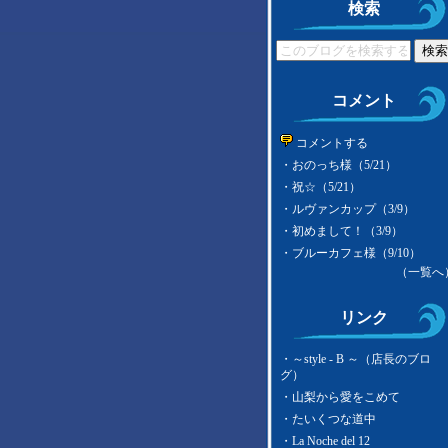
検索
コメント
コメントする
・
おのっち様（5/21）
・
祝☆（5/21）
・
ルヴァンカップ（3/9）
・
初めまして！（3/9）
・
ブルーカフェ様（9/10）
（一覧へ
リンク
・
～style - B ～（店長のブロ
グ）
・
山梨から愛をこめて
・
たいくつな道中
・
La Noche del 12