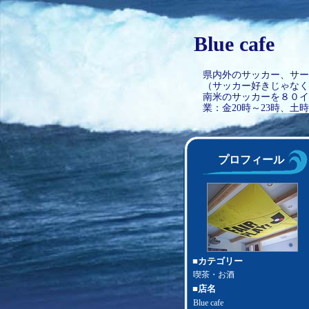
Blue cafe 
県内外のサッカー、サ
（サッカー好きじゃなく
南米のサッカーを８０イ
業：金20時～23時、土
プロフィール
■カテゴリー
喫茶・お酒
■店名
Blue cafe