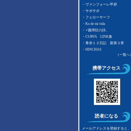
・
ヴァンフォーレ甲府
・
サポサポ
・
フェローサーフ
・
Ko de mi vida
・
♂蹴球狂の詩。
・
CURVA LINK集
・
青赤１２日記 新第３章
・
HINCHAS
（一覧へ
携帯アクセス
読者になる
メールアドレスを登録すると