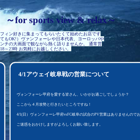
～for sports view & relax～
ーフィン好きに集まってもらいたくて始めたお店です
てもOK!）ヴァンフォーレや日本代表、ヨーロッパや
ンチの大画面で観ながら熱く語りませんか。 通常営
時18～23時 お気軽にお越しください。
4/1アウェイ岐阜戦の営業について
ヴォンフォーレ甲府を愛する皆さん、いかがお過ごしでしょうか？
ここから４月攻勢と行きたいところですね！
4/1(日）ヴォンフォーレ甲府vsFC岐阜の試合のPV営業はありませんの
ご迷惑をおかけしますがよろしくお願い致します。