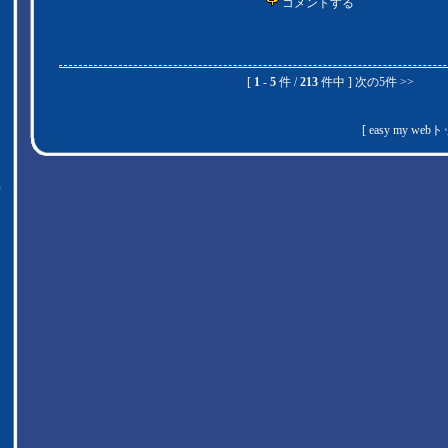
コメントする
[
1
-
5
件 /
213
件中 ]
次の5件 >>
[
easy my web
）
、