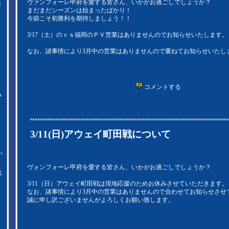
ヴァンフォーレ甲府を愛する皆さん、いかがお過ごしでしょうか？
月
まだまだシーズンは始まったばかり！
今節こそ初勝利を期待しましょう！！
3/17（土）のｖｓ福岡のＰＶ営業はありませんのでお知らせいたします。
なお、諸事情により3月中の営業はありませんので重ねてお知らせいたし
コメントする
つ
3/11(日)アウェイ町田戦について
い
ヴォンフォーレ甲府を愛する皆さん、いかがお過ごしでしょうか？
戦
3/11（日）アウェイ町田戦は現地応援のためお休みさせていただきます。
なお、諸事情により3月中の営業はありませんので合わせてお知らせさせ
案
誠に申し訳ございませんがよろしくお願い致します。
）