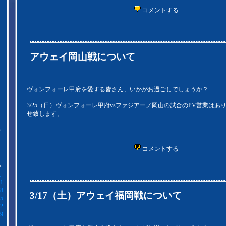
コメントする
アウェイ岡山戦について
ヴォンフォーレ甲府を愛する皆さん、いかがお過ごしでしょうか？
3/25（日）ヴォンフォーレ甲府vsファジアーノ岡山の試合のPV営業はあ
だ
せ致します。
）
コメントする
＞
土
1
8
3/17（土）アウェイ福岡戦について
5
2
9