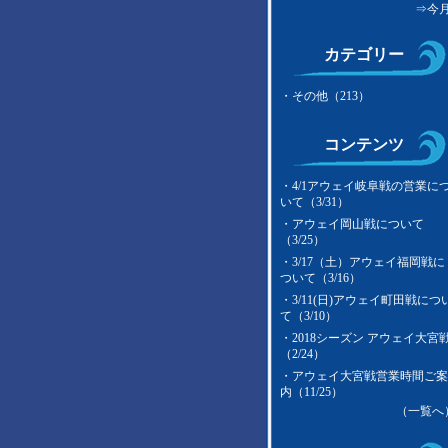
⇒今
カテゴリー
・その他（213）
コンテンツ
・
4/1アウェイ岐阜戦の営業に
いて（3/31）
・
アウェイ岡山戦について
（3/25）
・
3/17（土）アウェイ福岡戦に
ついて（3/16）
・
3/11(日)アウェイ町田戦につ
て（3/10）
・
2018シーズン アウェイ大宮
（2/24）
・
アウェイ大宮戦営業時間ご
内（11/25）
（一覧へ