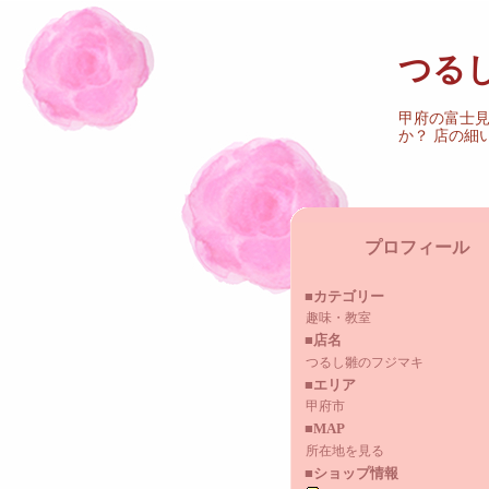
つる
甲府の富士
か？ 店の細
プロフィール
■カテゴリー
趣味・教室
■店名
つるし雛のフジマキ
■エリア
甲府市
■MAP
所在地を見る
■ショップ情報