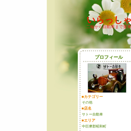
いらっし
二輪から自動車まで愛
プロフィール
■カテゴリー
その他
■店名
サトー自動車
■エリア
中巨摩郡昭和町