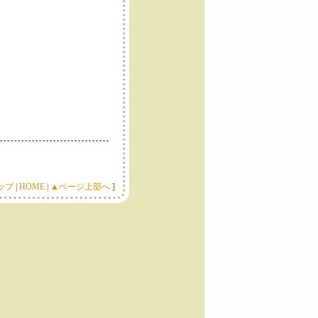
トップ
|
HOME
|
▲ページ上部へ
]