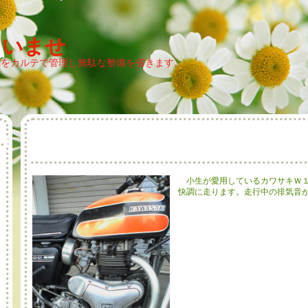
ゃいませ
車をカルテで管理し無駄な整備を省きます。
小生が愛用しているカワサキＷ
快調に走ります。走行中の排気音