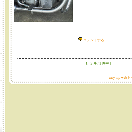
コメントする
だ
[
1
-
5
件 /
1
件中 ]
）
[
easy my web
）