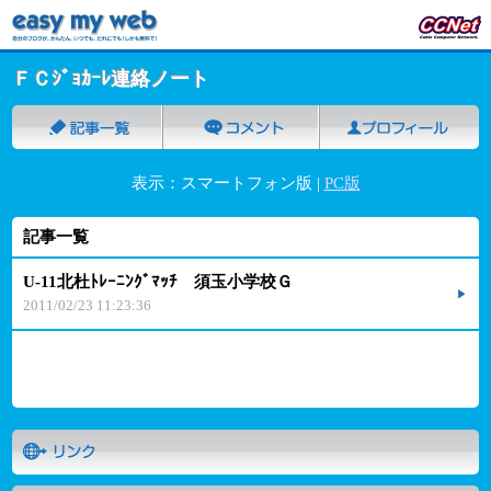
ＦＣｼﾞｮｶｰﾚ連絡ノート
表示：スマートフォン版 |
PC版
記事一覧
U-11北杜ﾄﾚｰﾆﾝｸﾞﾏｯﾁ 須玉小学校Ｇ
2011/02/23 11:23:36