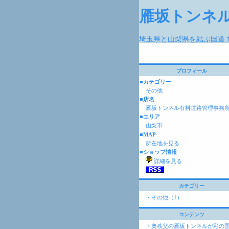
雁坂トンネ
埼玉県と山梨県を結ぶ国道
プロフィール
■カテゴリー
その他
■店名
雁坂トンネル有料道路管理事務
■エリア
山梨市
■MAP
所在地を見る
■ショップ情報
詳細を見る
カテゴリー
・その他（1）
コンテンツ
・
奥秩父の雁坂トンネルが彩の