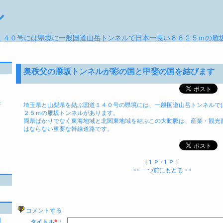
ル
１４０号には県境に一般国道山岳トンネルで日本一長い６６２５ｍの雁
奥秩父の雁坂トンネルが彩の国と甲斐の国を結びます
埼玉県と山梨県を結ぶ国道１４０号の県境には、一般国道山岳トンネルで
所
２５ｍの雁坂トンネルがあります。
両県ばかりでなく東海地域と北関東地域を結ぶこの大動脈は、産業・観光
はならない重要な幹線道路です。
[
1
Ｐ /
1
Ｐ ]
<< 一つ前にもどる >>
コメントする
国
タイトル
*
：