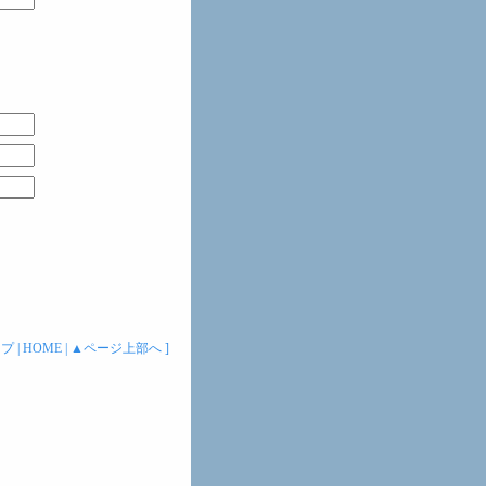
ップ
|
HOME
|
▲ページ上部へ
]