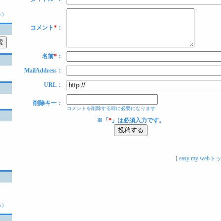
へ）
コメント
*
：
名前
*
：
MailAddress：
URL：
削除キー：
コメントを削除する時に必要になります
※「
*
」は必須入力です。
[
easy my webト
こ
。
る）