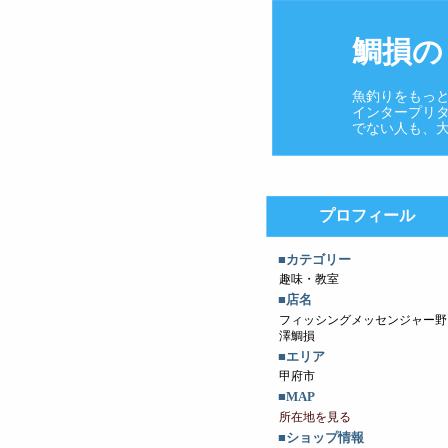
鯛損の
魚釣りをもっと
インタープリタ
でない人も、大
プロフィール
■カテゴリー
趣味・教室
■店名
フィッシングメッセンジャー野
澤鯛損
■エリア
甲府市
■MAP
所在地を見る
■ショップ情報