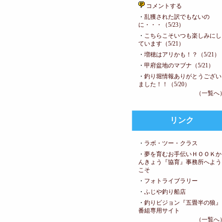
コメントする
・
乱獲された訳でもないの
に・・・（5/23）
・
こちらこそいつも楽しみにし
ています（5/21）
・
増穂はアリかも！？（5/21）
・
甲府盆地のマブナ（5/21）
・
釣り堀情報ありがとうござい
ました！！（5/20）
（一覧へ
リンク
・
ラボ・ツー・クラス
・
夢を育むお手伝いＨＯＯＫか
んきょう『協育』事務所へよう
こそ
・
フォトライブラリー
・
ふじや釣り船店
・
釣りビジョン『五畳半の狼』
番組専用サイト
（一覧へ