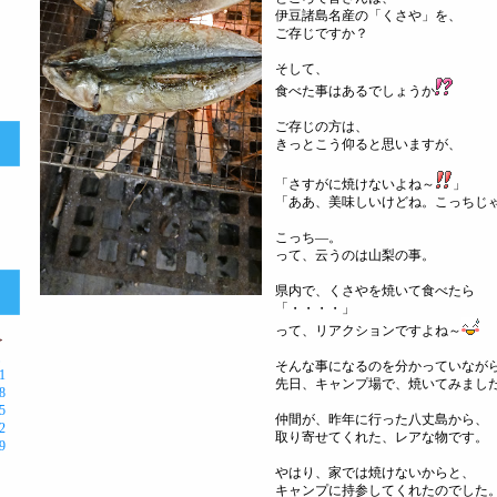
伊豆諸島名産の「くさや」を、
ご存じですか？
そして、
食べた事はあるでしょうか
ご存じの方は、
きっとこう仰ると思いますが、
「さすがに焼けないよね～
」
「ああ、美味しいけどね。こっちじ
）
こっち―。
って、云うのは山梨の事。
県内で、くさやを焼いて食べたら
「・・・・」
って、リアクションですよね～
＞
そんな事になるのを分かっていなが
1
先日、キャンプ場で、焼いてみまし
8
5
仲間が、昨年に行った八丈島から、
2
取り寄せてくれた、レアな物です。
9
やはり、家では焼けないからと、
月
キャンプに持参してくれたのでした