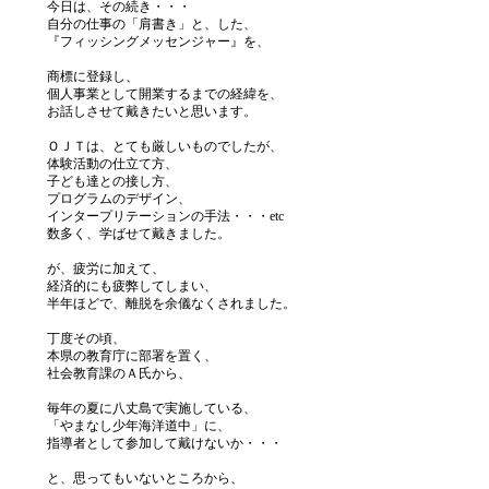
今日は、その続き・・・
自分の仕事の「肩書き」と、した、
『フィッシングメッセンジャー』を、
商標に登録し、
個人事業として開業するまでの経緯を、
お話しさせて戴きたいと思います。
ＯＪＴは、とても厳しいものでしたが、
体験活動の仕立て方、
子ども達との接し方、
プログラムのデザイン、
インタープリテーションの手法・・・etc
数多く、学ばせて戴きました。
が、疲労に加えて、
経済的にも疲弊してしまい、
半年ほどで、離脱を余儀なくされました。
丁度その頃、
本県の教育庁に部署を置く、
社会教育課のＡ氏から、
毎年の夏に八丈島で実施している、
「やまなし少年海洋道中」に、
指導者として参加して戴けないか・・・
と、思ってもいないところから、