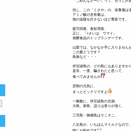
「ごめんなさーい」って、云うしか
但し、この「くさや」の、栄養価は
アミノ酸の含有量は、
他の追随を許さないほど豊富です。
疲労回復、食欲増進、
正に、「○さいは、ウマイ」
発酵食品のトップランナーです。
山梨では、なかなか手に入りません
この夏どうです？
島旅など・・・
伊豆諸島の、どの島にもありますか
是非、一度、騙されたと思って、
）
食べてみませんか
翌朝の元気に、
きっとビックリですよ
一般敵に、伊豆諸島の北側、
大島、新島、辺りは香りが強く、
三宅島・御蔵島はそこそこ。
八丈島が、いちばんマイルドなので
特にお勧めです