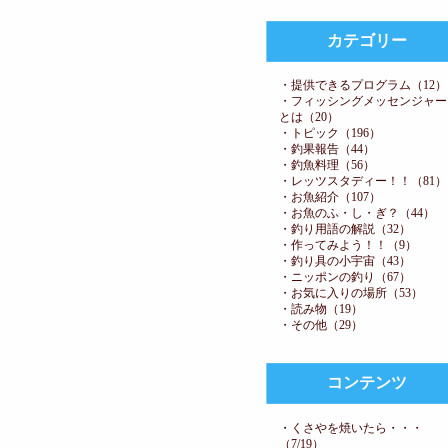
カテゴリー
・提供できるプログラム（12）
・フィッシングメッセンジャー
とは（20）
・トピック（196）
・釣果報告（44）
・釣魚料理（56）
・レッツスタディー！！（81）
・お魚紹介（107）
・お魚のふ・し・ぎ？（44）
・釣り用語の解説（32）
・作ってみよう！！（9）
・釣り具の小宇宙（43）
・ニッポンの釣り（67）
・お気に入りの場所（53）
・読み物（19）
・その他（29）
コンテンツ
・
くさやを焼いたら・・・
（7/19）