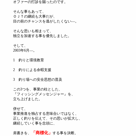
オファーの打診を賜ったのです。
そんな事もあって、
ＯＪＴの継続も大事だが、
目の前のチャンスを逃がしたくない―。
そんな思いも相まって、
独立を加速する事を優先しました。
そして、
2003年6月―。
1 釣りと環境教育
2 釣りによる余暇支援
3 釣り場への安全思想の普及
この3つを、事業の柱とした、
『フィッシングメッセンジャー』を、
立ち上げました。
併せて、
事業推進を独占する意味合いではなく、
正しく釣りを伝えて、その思いが拡大し、
継続していく事を念頭に、
「商標化」
肩書きを、
する事を決断。