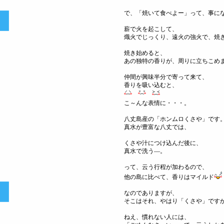
で、「焼いて食べよー」って、事に
薪で火を起こして、
熾火でじっくり、遠火の強火で、焼
焼き始めると、
あの独特の香りが、周りに立ちこめ
仲間が興味半分で寄って来て、
香りを吸い込むと、
こ～んな表情に・・・。
八丈島産の「ホンムロくさや」です
真水が豊富な八丈では、
くさや汁につけ込んだ後に、
真水で洗う―。
って、云う行程が加わるので、
他の島に比べて、香りはマイルド
なのでありますが、
そこはそれ、やはり「くさや」です
ねえ、慣れない人には、