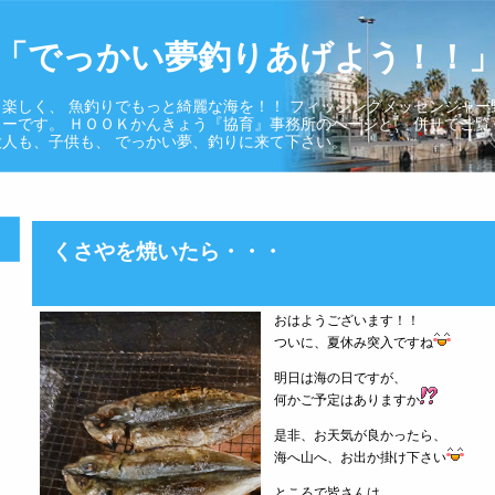
「でっかい夢釣りあげよう！！
楽しく、 魚釣りでもっと綺麗な海を！！ フィッシングメッセンジャー
ーです。 ＨＯＯＫかんきょう『協育』事務所のページと、 併せてご覧
人も、子供も、 でっかい夢、釣りに来て下さい。
くさやを焼いたら・・・
おはようございます！！
ついに、夏休み突入ですね
明日は海の日ですが、
何かご予定はありますか
是非、お天気が良かったら、
海へ山へ、お出か掛け下さい
ところで皆さんは、