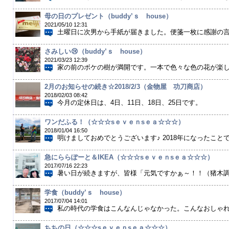
母の日のプレゼント（buddy’ｓ house）
2021/05/10 12:31
土曜日に次男から手紙が届きました。便箋一枚に感謝の言葉
さみしい😢（buddy’ｓ house）
2021/03/23 12:39
家の前のボケの樹が満開です。一本で色々な色の花が楽しめ
2月のお知らせの続き☆2018/2/3（金物屋 功刀商店）
2018/02/03 08:42
今月の定休日は、4日、11日、18日、25日です。
ワンだふる！（☆☆☆sｅｖｅｎsｅａ☆☆☆）
2018/01/04 16:50
明けましておめでとうございます♪ 2018年になったことで
急にららぽーと＆IKEA（☆☆☆sｅｖｅｎsｅａ☆☆☆）
2017/07/16 22:23
暑い日が続きますが、皆様「元気ですかぁ～！！（猪木調ｗ
学食（buddy’ｓ house）
2017/07/04 14:01
私の時代の学食はこんなんじゃなかった。こんなおしゃれな
ちちの日（☆☆☆sｅｖｅｎsｅａ☆☆☆）