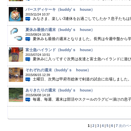
バースディケーキ（buddy’ｓ house）
2015/11/24 10:37
みなさま、楽しい3連休をお過ごしでしたか？息子たちは県民
夏休み最後の週末（buddy’ｓ house）
2015/08/24 10:36
夏休みも最後の週末となりました。長男は今週中盤から学校
富士急ハイランド（buddy’ｓ house）
2015/07/24 10:51
夏休みに入ってすぐ次男は友達と富士急ハイランドに遊びに
それぞれの週末（buddy’ｓ house）
2015/06/15 12:39
土曜日、次男は甲府市総体で剣道の試合に出場しました。中
ありきたりの週末（buddy’ｓ house）
2015/06/08 14:18
毎週、毎週、週末は部活やスクールのラグビー漬けの息子た
1
|
2
|
3
|
4
|
5
|
6
|
7
次のペ