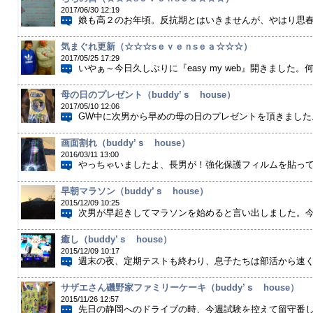
2017/06/30 12:19
娘も高２のお年頃。反抗期とはいきませんが、やはり思春期
気まぐれ更新（☆☆☆sｅｖｅｎsｅａ☆☆☆）
2017/05/25 17:29
いやぁ～今日久しぶりに『easy my web』開きました。何
母の日のプレゼント（buddy’ｓ house）
2017/05/10 12:06
GW中に次男から早めの母の日のプレゼントを頂きました。
画面割れ（buddy’ｓ house）
2016/03/11 13:00
やっちゃいましたよ、長男が！強化保護フィルムを貼ってい
早朝マラソン（buddy’ｓ house）
2015/12/09 10:25
次男が早起きしてマラソンを始めると言い出しました。今の
癒し（buddy’ｓ house）
2015/12/09 10:17
週末の夜、定期テストも終わり、息子たちは部活から速く帰
サザエさん磯野家ファミリーケーキ（buddy’ｓ house）
2015/11/26 12:57
先日の静岡へのドライブの時、今週試験を控えて留守番して