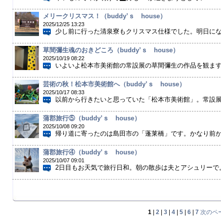
メリークリスマス！（buddy’ｓ house）
2025/12/25 13:23
少し前に行った清泉寮もクリスマス仕様でした。明日になっ
草間彌生魂のおきどころ（buddy’ｓ house）
2025/10/19 08:22
いよいよ松本市美術館の常設展の草間彌生の作品を観ます。
芸術の秋！松本市美術館へ（buddy’ｓ house）
2025/10/17 08:33
以前から行きたいと思っていた「松本市美術館」。常設展の
蒲郡旅行⑤（buddy’ｓ house）
2025/10/08 09:20
帰り道に寄ったのは島田市の「蓬莱橋」です。かなり前から
蒲郡旅行④（buddy’ｓ house）
2025/10/07 09:01
2日目もお天気で旅行日和。朝の散歩は夫とアシュリーで。
1
|
2
|
3
|
4
|
5
|
6
|
7
次のペ