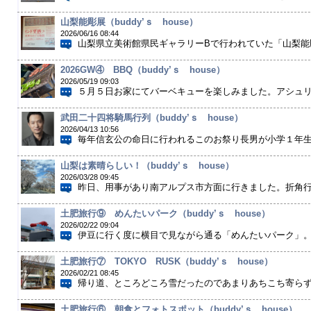
山梨能彫展（buddy’ｓ house）
2026/06/16 08:44
山梨県立美術館県民ギャラリーBで行われていた「山梨能彫
2026GW④ BBQ（buddy’ｓ house）
2026/05/19 09:03
５月５日お家にてバーベキューを楽しみました。アシュリー
武田二十四将騎馬行列（buddy’ｓ house）
2026/04/13 10:56
毎年信玄公の命日に行われるこのお祭り長男が小学１年生に
山梨は素晴らしい！（buddy’ｓ house）
2026/03/28 09:45
昨日、用事があり南アルプス市方面に行きました。折角行っ
土肥旅行⑨ めんたいパーク（buddy’ｓ house）
2026/02/22 09:04
伊豆に行く度に横目で見ながら通る「めんたいパーク」。雨
土肥旅行⑦ TOKYO RUSK（buddy’ｓ house）
2026/02/21 08:45
帰り道、ところどころ雪だったのであまりあちこち寄らずお
土肥旅行⑥ 朝食とフォトスポット（buddy’ｓ house）