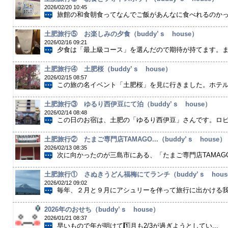
2026/02/20 10:45
旅館の和食朝食ってなんでご飯があんなに食べれるのかって
土肥旅行⑤ お楽しみの夕食（buddy’ｓ house）
2026/02/16 09:21
夕食は「最上級コース」を選んだので期待が持てます。まず
土肥旅行④ 土肥桜（buddy’ｓ house）
2026/02/15 08:57
この旅の名イベント「土肥桜」を見に行きました。ホテルか
土肥旅行③ ゆるり西伊豆にて泊（buddy’ｓ house）
2026/02/14 08:48
この日のお宿は、土肥の「ゆるり西伊豆」さんです。ロビー
土肥旅行② たまご専門店TAMAGO...（buddy’ｓ house）
2026/02/13 08:35
次に向かったのが三島市にある、「たまご専門店TAMAGO
土肥旅行① さぬきうどん福梅にてランチ（buddy’ｓ hous
2026/02/12 09:02
毎年、２月と９月にアシュリーを伴って旅行に出かける我が
2026年のおせち（buddy’ｓ house）
2026/01/21 08:37
早いもので年が明けて1️⃣月も2/3が過ぎようとしてい...