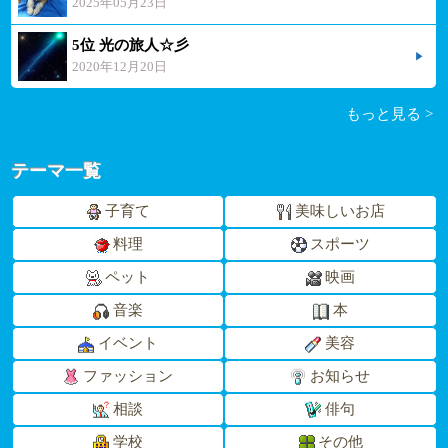
2025年05月23日
5位 光の旅人☆彡
2020年12月20日
もっと見る >
テーマ一覧
子育て
美味しいお店
料理
スポーツ
ペット
映画
音楽
本
イベント
美容
ファッション
お知らせ
相談
俳句
学校
その他