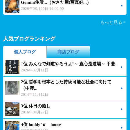
Gemini住所...（おさだ屋(写真好...）
2026年08月09日 14:00:00
もっと見る >
人気ブログランキング
個人ブログ
商店ブログ
1位 みんなで剣道やろうよ!～ 直心是道場～ 甲斐...
2026年07月11日
2位 哲学を根本とした持続可能な社会に向けて
（中澤...
2014年11月12日
3位 休日の癒し
2016年04月27日
4位 buddy’ｓ house