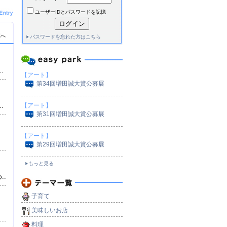
ユーザーIDとパスワードを記憶
覧へ
パスワードを忘れた方はこちら
）
.
【アート】
第34回増田誠大賞公募展
.
【アート】
第31回増田誠大賞公募展
【アート】
第29回増田誠大賞公募展
もっと見る
..
子育て
美味しいお店
料理