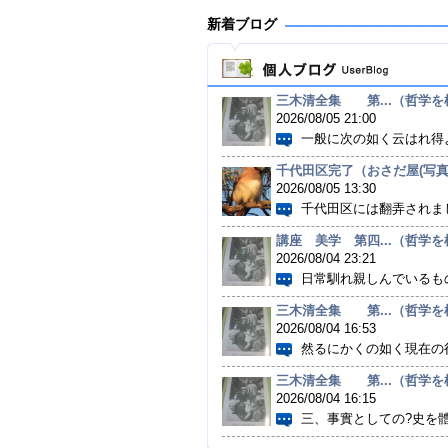
新着ブログ
三木清全集 第...（哲学を根
2026/08/05 21:00
一般に次の如く云はれ得よ
千代田区完了（おさだ屋(写真好
2026/08/05 13:30
千代田区には翻弄されました
講座 美学 第四...（哲学を根
2026/08/04 23:21
日常馴れ親しんでいるもの
三木清全集 第...（哲学を根
2026/08/04 16:53
然るにかくの如く現在の行爲
三木清全集 第...（哲学を根
2026/08/04 16:15
三、事實としての?史を體