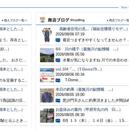
個人ブログ一覧へ
商店ブログ一
本とした...）
高齢者住宅の見...（福祉住環境リモデ...
2026/08/06 07:19
う。存在とし...
最近つまずきやすくなってませんか？ ..
...）
8/6 川の様子（釜無川の鮎情報 ...）
2026/08/06 05:56
。 おさだ...
水量が気になりますね 川での水合わせ..
本とした...）
vol.104「...（T-Dome79...）
2026/08/06 00:34
T-Dome...
を定義するこ...
本とした...）
本日の釣果（釜無川の鮎情報 ...）
2026/08/05 19:00
(認識の活...
毘沙門天さんに釣果頂きました夕間詰め.
本とした...）
お盆休みの案内（甲府市丸の内 臼...）
2026/08/05 08:30
驗と云ふとき...
8月 １３（木）、１４日（金）、１5...