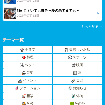
2025年05月23日
5位 じぇいてぃ厩舎～愛の果てまでも～
2023年07月12日
もっと見る >
テーマ一覧
子育て
美味しいお店
料理
スポーツ
ペット
映画
音楽
本
イベント
美容
ファッション
お知らせ
相談
俳句
学校
その他