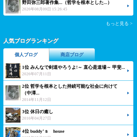
野田弥三郎著作集...（哲学を根本とした...）
2026年08月09日 15:26:45
もっと見る >
人気ブログランキング
個人ブログ
商店ブログ
1位 みんなで剣道やろうよ!～ 直心是道場～ 甲斐...
2026年07月11日
2位 哲学を根本とした持続可能な社会に向けて
（中澤...
2014年11月12日
3位 休日の癒し
2016年04月27日
4位 buddy’ｓ house