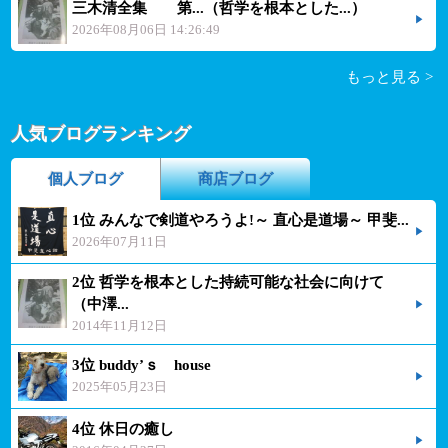
三木清全集 第...（哲学を根本とした...）
2026年08月06日 14:26:49
もっと見る >
人気ブログランキング
個人ブログ
商店ブログ
1位 みんなで剣道やろうよ!～ 直心是道場～ 甲斐...
2026年07月11日
2位 哲学を根本とした持続可能な社会に向けて
（中澤...
2014年11月12日
3位 buddy’ｓ house
2025年05月23日
4位 休日の癒し