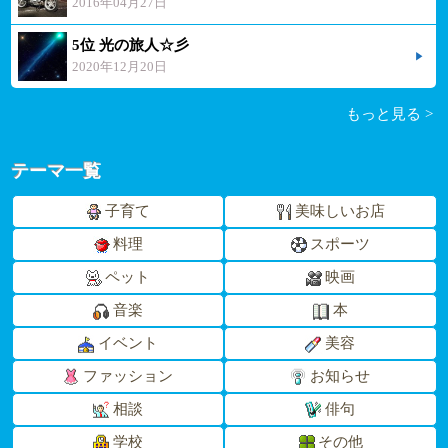
2016年04月27日
5位 光の旅人☆彡
2020年12月20日
もっと見る >
テーマ一覧
子育て
美味しいお店
料理
スポーツ
ペット
映画
音楽
本
イベント
美容
ファッション
お知らせ
相談
俳句
学校
その他