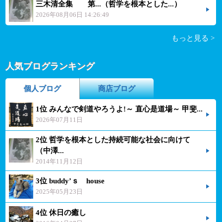
三木清全集 第...（哲学を根本とした...）
2026年08月06日 14:26:49
もっと見る >
人気ブログランキング
個人ブログ
商店ブログ
1位 みんなで剣道やろうよ!～ 直心是道場～ 甲斐...
2026年07月11日
2位 哲学を根本とした持続可能な社会に向けて
（中澤...
2014年11月12日
3位 buddy’ｓ house
2025年05月23日
4位 休日の癒し