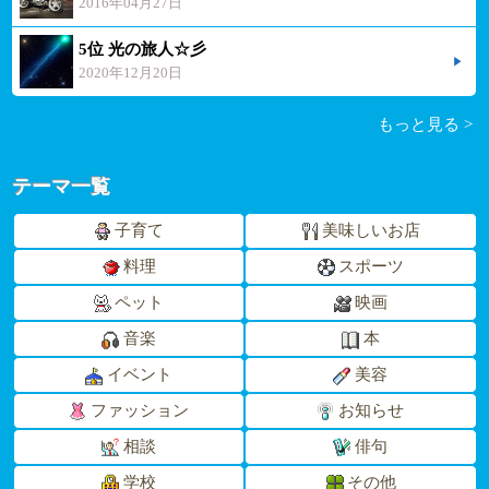
2016年04月27日
5位 光の旅人☆彡
2020年12月20日
もっと見る >
テーマ一覧
子育て
美味しいお店
料理
スポーツ
ペット
映画
音楽
本
イベント
美容
ファッション
お知らせ
相談
俳句
学校
その他