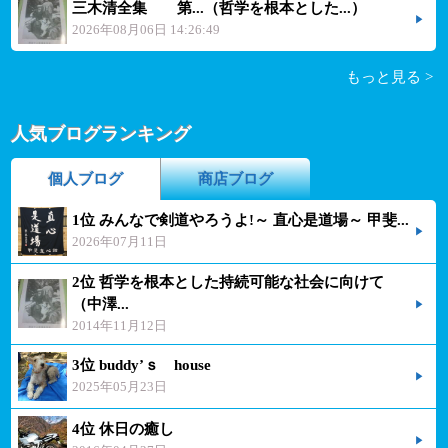
三木清全集 第...（哲学を根本とした...）
2026年08月06日 14:26:49
もっと見る >
人気ブログランキング
個人ブログ
商店ブログ
1位 みんなで剣道やろうよ!～ 直心是道場～ 甲斐...
2026年07月11日
2位 哲学を根本とした持続可能な社会に向けて
（中澤...
2014年11月12日
3位 buddy’ｓ house
2025年05月23日
4位 休日の癒し