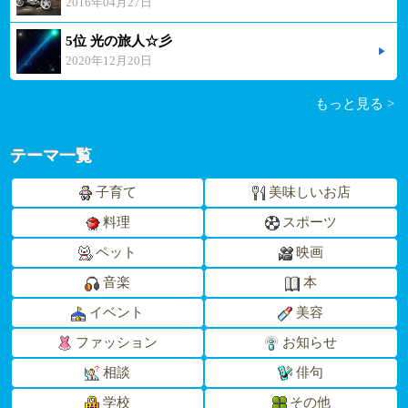
2016年04月27日
5位 光の旅人☆彡
2020年12月20日
もっと見る >
テーマ一覧
子育て
美味しいお店
料理
スポーツ
ペット
映画
音楽
本
イベント
美容
ファッション
お知らせ
相談
俳句
学校
その他